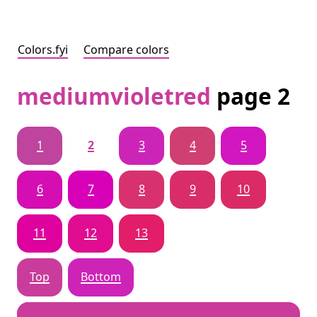
Colors.fyi
Compare colors
mediumvioletred
page 2
1
2
3
4
5
6
7
8
9
10
11
12
13
Top
Bottom